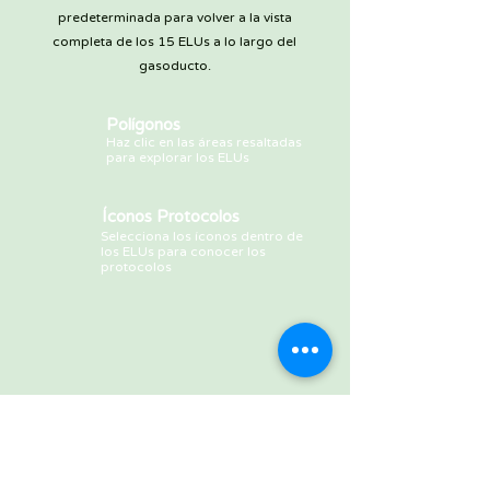
predeterminada para volver a la vista
completa de los 15 ELUs a lo largo del
gasoducto.
Polígonos
Haz clic en las áreas resaltadas
para explorar los ELUs
Íconos Protocolos
Selecciona los íconos dentro de
los ELUs para conocer los
protocolos